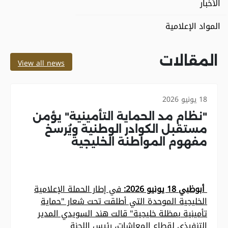
الأخبار
المواد الإعلامية
المقالات
View all news
18 يونيو 2026
"نظام مد الحماية التأمينية" يؤمن
مستقبل الكوادر الوطنية ويُرسخ
مفهوم المواطنة الخليجية
أبوظبي 18 يونيو 2026:
في إطار الحملة الإعلامية
الخليجية الموحدة التي أطلقت تحت شعار "حماية
تأمينية بمظلة خليجية" قالت هند السويدي المدير
التنفيذي لقطاع المعاشات، رئيس اللجنة