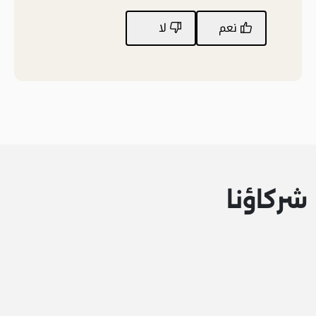
نعم
لا
شركاؤنا